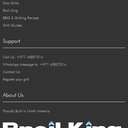
Gas Grills
Broil King
BBQ & Grilling Recipes
Grill Guides
Support
Call Us: +971 45857514
WhatsApp Message to: +971 45857514
Contact Us
Register your grill
About Us
Proudly Built in North America